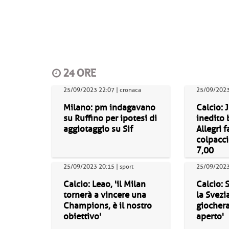
24 ORE
25/09/2023 22:07 | cronaca
25/09/2023 
Milano: pm indagavano
Calcio: 
su Ruffino per ipotesi di
inedito 
aggiotaggio su Sif
Allegri f
colpacci
7,00
25/09/2023 20:15 | sport
25/09/2023 
Calcio: Leao, 'il Milan
Calcio: 
tornerà a vincere una
la Svezia
Champions, è il nostro
giocher
obiettivo'
aperto'