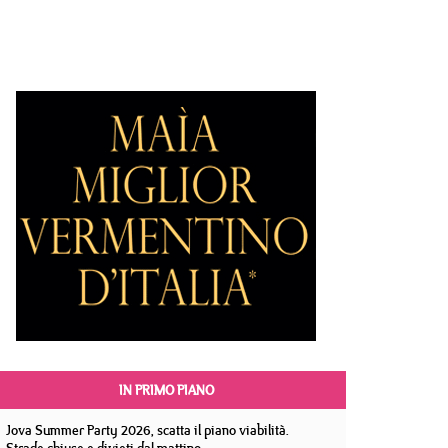
IN PRIMO PIANO
Jova Summer Party 2026, scatta il piano viabilità.