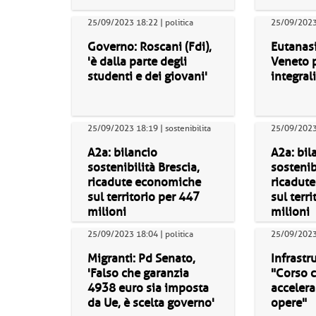
25/09/2023 18:22 | politica
25/09/2023 
Governo: Roscani (Fdi),
Eutanasi
'è dalla parte degli
Veneto 
studenti e dei giovani'
integrali
25/09/2023 18:19 | sostenibilita
25/09/2023
A2a: bilancio
A2a: bil
sostenibilità Brescia,
sostenib
ricadute economiche
ricadut
sul territorio per 447
sul terr
milioni
milioni
25/09/2023 18:04 | politica
25/09/2023
Migranti: Pd Senato,
Infrastru
'Falso che garanzia
"Corso 
4938 euro sia imposta
accelera
da Ue, è scelta governo'
opere"