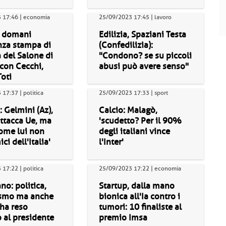
 17:46 | economia
25/09/2023 17:45 | lavoro
, domani
Edilizia, Spaziani Testa
nza stampa di
(Confedilizia):
 del Salone di
"Condono? se su piccoli
con Cecchi,
abusi può avere senso"
Toti
17:37 | politica
25/09/2023 17:33 | sport
: Gelmini (Az),
Calcio: Malagò,
ttacca Ue, ma
'scudetto? Per il 90%
ome lui non
degli italiani vince
ci dell'Italia'
l'Inter'
17:22 | politica
25/09/2023 17:22 | economia
no: politica,
Startup, dalla mano
ismo ma anche
bionica all'Ia contro i
 ha reso
tumori: 10 finaliste al
 al presidente
premio Imsa