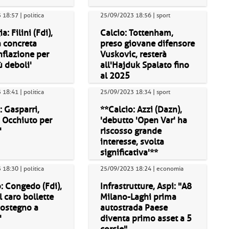
18:57 | politica
25/09/2023 18:56 | sport
a: Filini (Fdi),
Calcio: Tottenham,
a concreta
preso giovane difensore
nflazione per
Vuskovic, resterà
ù deboli'
all'Hajduk Spalato fino
al 2025
18:41 | politica
25/09/2023 18:34 | sport
: Gasparri,
**Calcio: Azzi (Dazn),
a Occhiuto per
'debutto 'Open Var' ha
'
riscosso grande
interesse, svolta
significativa'**
18:30 | politica
25/09/2023 18:24 | economia
: Congedo (Fdi),
Infrastrutture, Aspi: "A8
l caro bollette
Milano-Laghi prima
sostegno a
autostrada Paese
'
diventa primo asset a 5