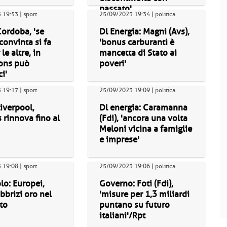
passato'
19:53 | sport
25/09/2023 19:34 | politica
Cordoba, 'se
Dl Energia: Magni (Avs),
 convinta si fa
'bonus carburanti è
le altre, in
mancetta di Stato ai
ons può
poveri'
i'
19:17 | sport
25/09/2023 19:09 | politica
Liverpool,
Dl energia: Caramanna
 rinnova fino al
(Fdi), 'ancora una volta
Meloni vicina a famiglie
e imprese'
19:08 | sport
25/09/2023 19:06 | politica
olo: Europei,
Governo: Foti (Fdi),
bbrizi oro nel
'misure per 1,3 miliardi
to
puntano su futuro
italiani'/Rpt