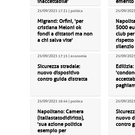
inaccettabile'
emerito
25/09/2023 17:21 | politica
25/09/2023 
Migranti: Orfini, 'per
Napolita
cristiana Meloni ok
5000 eur
fondi a dittatori ma non
club pe
a chi salva vite'
rispetto 
silenzio
25/09/2023 17:15 | economia
25/09/2023 
Sicurezza stradale:
Edilizia:
nuovo dispositivo
'condon
contro guida distratta
accettab
paghiamo
25/09/2023 16:44 | politica
25/09/2023
Napolitano: Camera
Sicurezz
(Italiastatodidiritto),
nuovo d
'sua azione politica
contro g
esempio per