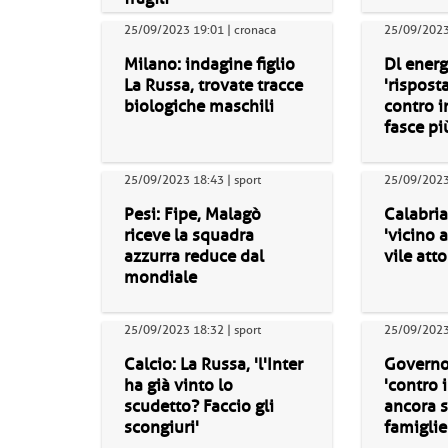
25/09/2023 19:01 | cronaca
25/09/2023 
Milano: indagine figlio
Dl energi
La Russa, trovate tracce
'rispost
biologiche maschili
contro i
fasce pi
25/09/2023 18:43 | sport
25/09/2023 
Pesi: Fipe, Malagò
Calabria
riceve la squadra
'vicino 
azzurra reduce dal
vile atto
mondiale
25/09/2023 18:32 | sport
25/09/2023 
Calcio: La Russa, 'l'Inter
Governo
ha già vinto lo
'contro i
scudetto? Faccio gli
ancora 
scongiuri'
famiglie