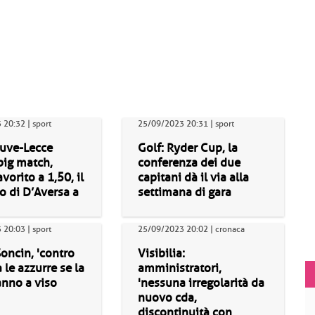
20:32 | sport
25/09/2023 20:31 | sport
Juve-Lecce
Golf: Ryder Cup, la
big match,
conferenza dei due
avorito a 1,50, il
capitani dà il via alla
o di D’Aversa a
settimana di gara
20:03 | sport
25/09/2023 20:02 | cronaca
Soncin, 'contro
Visibilia:
 le azzurre se la
amministratori,
anno a viso
'nessuna irregolarità da
nuovo cda,
discontinuità con