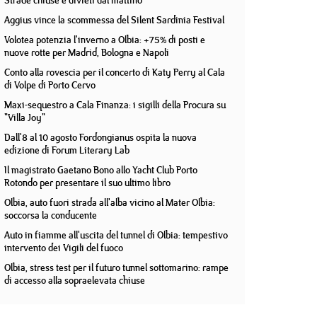
Strade chiuse e divieti dal mattino
Aggius vince la scommessa del Silent Sardinia Festival
Volotea potenzia l'inverno a Olbia: +75% di posti e
nuove rotte per Madrid, Bologna e Napoli
Conto alla rovescia per il concerto di Katy Perry al Cala
di Volpe di Porto Cervo
Maxi-sequestro a Cala Finanza: i sigilli della Procura su
"Villa Joy"
Dall'8 al 10 agosto Fordongianus ospita la nuova
edizione di Forum Literary Lab
Il magistrato Gaetano Bono allo Yacht Club Porto
Rotondo per presentare il suo ultimo libro
Olbia, auto fuori strada all'alba vicino al Mater Olbia:
soccorsa la conducente
Auto in fiamme all'uscita del tunnel di Olbia: tempestivo
intervento dei Vigili del fuoco
Olbia, stress test per il futuro tunnel sottomarino: rampe
di accesso alla sopraelevata chiuse