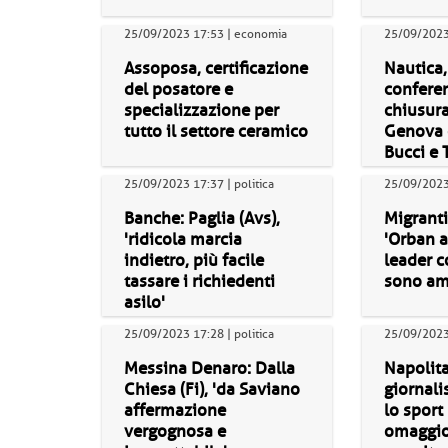
25/09/2023 17:53 | economia
25/09/2023
Assoposa, certificazione
Nautica
del posatore e
confere
specializzazione per
chiusura
tutto il settore ceramico
Genova 
Bucci e 
25/09/2023 17:37 | politica
25/09/2023 
Banche: Paglia (Avs),
Migranti
'ridicola marcia
'Orban a
indietro, più facile
leader c
tassare i richiedenti
sono ami
asilo'
25/09/2023 17:28 | politica
25/09/2023 
Messina Denaro: Dalla
Napolita
Chiesa (Fi), 'da Saviano
giornal
affermazione
lo sport
vergognosa e
omaggio