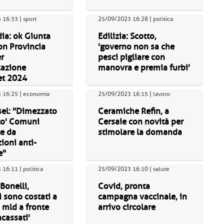
16:33 | sport
25/09/2023 16:28 | politica
ia: ok Giunta
Edilizia: Scotto,
on Provincia
'governo non sa che
r
pesci pigliare con
zazione
manovra e premia furbi'
t 2024
 16:25 | economia
25/09/2023 16:15 | lavoro
sel: "Dimezzato
Ceramiche Refin, a
to' Comuni
Cersaie con novità per
e da
stimolare la domanda
ioni anti-
e"
16:11 | politica
25/09/2023 16:10 | salute
 Bonelli,
Covid, pronta
 sono costati a
campagna vaccinale, in
 mld a fronte
arrivo circolare
ncassati'