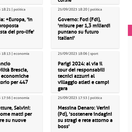
corsie"
18:21 | politica
25/09/2023 18:20 | politica
a: +Europa, 'in
Governo: Foti (Fdi),
proposta
'misure per 1,3 miliardi
sta dei pro-life'
puntano su futuro
italiani'
 18:13 | economia
25/09/2023 18:06 | sport
ancio
Parigi 2024: al via il
ilità Brescia,
tour dei responsabili
e economiche
tecnici azzurri al
itorio per 447
villaggio atleti e campi
gara
 17:56 | economia
25/09/2023 17:53 | politica
tture, Salvini:
Messina Denaro: Verini
come matti per
(Pd), 'sostenere indagini
re su nuove
su stragi e rete attorno a
boss'