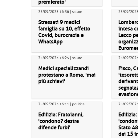
premierato'
25/09/2023 16:36 | salute
25/09/2023 
Stressati 9 medici
Lombard
famiglia su 10, effetto
intesa c
Covid, burocrazia e
Lecco pe
WhatsApp
organiz
Euromee
25/09/2023 16:25 | salute
25/09/2023
Medici specializzandi
Fisco, C
protestano a Roma, 'mai
'tesoret
più schiavi'
derivant
segnalaz
evasion
25/09/2023 16:11 | politica
25/09/2023 
Edilizia: Fratoianni,
Edilizia:
'condono? destra
'condoni
difende furbi'
Stato 48
dei 15 i