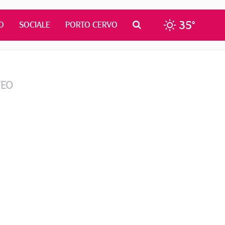
35°
O
SOCIALE
PORTO CERVO
DEO