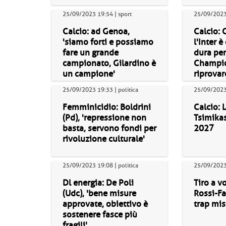
25/09/2023 19:54 | sport
25/09/2023 
Calcio: ad Genoa,
Calcio: 
'siamo forti e possiamo
l'Inter è
fare un grande
dura per 
campionato, Gilardino è
Champi
un campione'
riprovarc
25/09/2023 19:33 | politica
25/09/2023 
Femminicidio: Boldrini
Calcio: 
(Pd), 'repressione non
Tsimikas
basta, servono fondi per
2027
rivoluzione culturale'
25/09/2023 19:08 | politica
25/09/2023 
Dl energia: De Poli
Tiro a v
(Udc), 'bene misure
Rossi-Fa
approvate, obiettivo è
trap mis
sostenere fasce più
fragili'