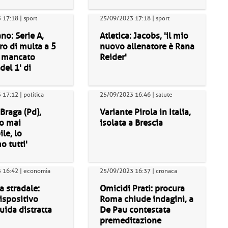
17:18 | sport
25/09/2023 17:18 | sport
no: Serie A,
Atletica: Jacobs, 'il mio
o di multa a 5
nuovo allenatore è Rana
r mancato
Reider'
del 1' di
17:12 | politica
25/09/2023 16:46 | salute
 Braga (Pd),
Variante Pirola in Italia,
o mai
isolata a Brescia
ile, lo
 tutti'
 16:42 | economia
25/09/2023 16:37 | cronaca
a stradale:
Omicidi Prati: procura
ispositivo
Roma chiude indagini, a
uida distratta
De Pau contestata
premeditazione