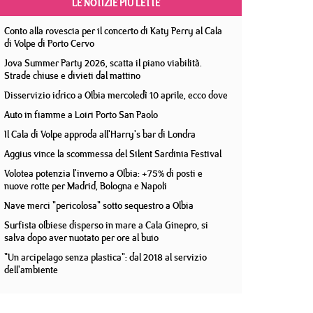
LE NOTIZIE PIÙ LETTE
Conto alla rovescia per il concerto di Katy Perry al Cala
di Volpe di Porto Cervo
Jova Summer Party 2026, scatta il piano viabilità.
Strade chiuse e divieti dal mattino
Disservizio idrico a Olbia mercoledì 10 aprile, ecco dove
Auto in fiamme a Loiri Porto San Paolo
Il Cala di Volpe approda all'Harry's bar di Londra
Aggius vince la scommessa del Silent Sardinia Festival
Volotea potenzia l'inverno a Olbia: +75% di posti e
nuove rotte per Madrid, Bologna e Napoli
Nave merci "pericolosa" sotto sequestro a Olbia
Surfista olbiese disperso in mare a Cala Ginepro, si
salva dopo aver nuotato per ore al buio
"Un arcipelago senza plastica": dal 2018 al servizio
dell'ambiente