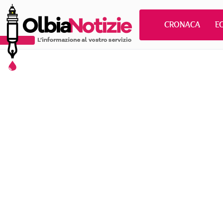
CRONACA
E