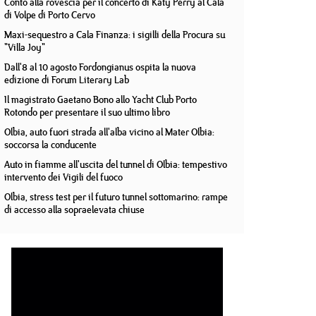
Conto alla rovescia per il concerto di Katy Perry al Cala
di Volpe di Porto Cervo
Maxi-sequestro a Cala Finanza: i sigilli della Procura su
"Villa Joy"
Dall'8 al 10 agosto Fordongianus ospita la nuova
edizione di Forum Literary Lab
Il magistrato Gaetano Bono allo Yacht Club Porto
Rotondo per presentare il suo ultimo libro
Olbia, auto fuori strada all'alba vicino al Mater Olbia:
soccorsa la conducente
Auto in fiamme all'uscita del tunnel di Olbia: tempestivo
intervento dei Vigili del fuoco
Olbia, stress test per il futuro tunnel sottomarino: rampe
di accesso alla sopraelevata chiuse