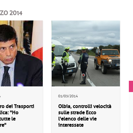
RZO 2014
4
01/03/2014
tro dei Trasporti
Olbia, controlli velocità
lica: "Ho
sulle strade Ecco
tutte le
l'elenco delle vie
re"
interessate