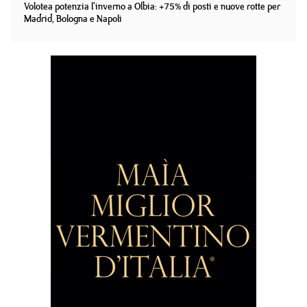
Volotea potenzia l'inverno a Olbia: +75% di posti e nuove rotte per
Madrid, Bologna e Napoli