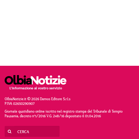
OlbiaNotizie.it © 2026 Damos Editore S.r.l.s
P.IVA 02650290907
Giornale quotidiano online iscritto nel registro stampa del Tribunale di Tempio
Pausania, decreto n°1/2016 V.G. 248/16 depositato il 01.04.2016