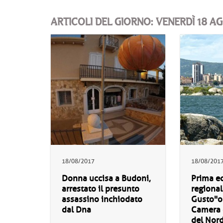
ARTICOLI DEL GIORNO: VENERDÌ 18 A
18/08/2017
18/08/201
Donna uccisa a Budoni,
Prima e
arrestato il presunto
regional
assassino inchiodato
Gusto"or
dal Dna
Camera 
del Nor