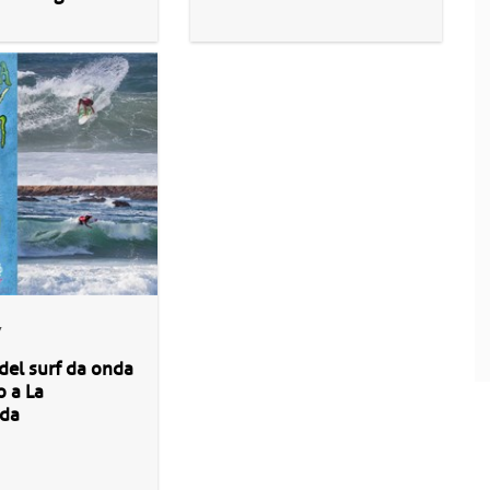
7
 del surf da onda
 a La
da