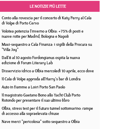
LE NOTIZIE PIÙ LETTE
Conto alla rovescia per il concerto di Katy Perry al Cala
di Volpe di Porto Cervo
Volotea potenzia l'inverno a Olbia: +75% di posti e
nuove rotte per Madrid, Bologna e Napoli
Maxi-sequestro a Cala Finanza: i sigilli della Procura su
"Villa Joy"
Dall'8 al 10 agosto Fordongianus ospita la nuova
edizione di Forum Literary Lab
Disservizio idrico a Olbia mercoledì 10 aprile, ecco dove
Il Cala di Volpe approda all'Harry's bar di Londra
Auto in fiamme a Loiri Porto San Paolo
Il magistrato Gaetano Bono allo Yacht Club Porto
Rotondo per presentare il suo ultimo libro
Olbia, stress test per il futuro tunnel sottomarino: rampe
di accesso alla sopraelevata chiuse
Nave merci "pericolosa" sotto sequestro a Olbia