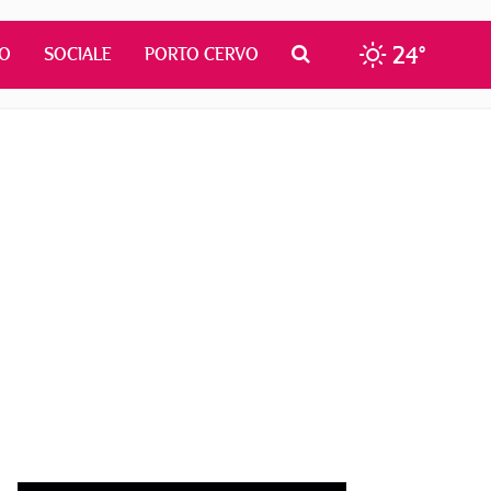
24°
MO
SOCIALE
PORTO CERVO