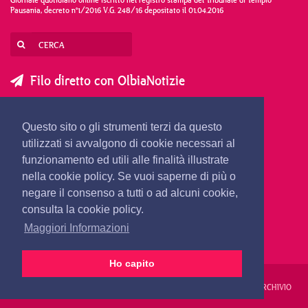
Pausania, decreto n°1/2016 V.G. 248/16 depositato il 01.04.2016
Filo diretto con OlbiaNotizie
SCRIVI AL DIRETTORE
SCRIVI ALLA REDAZIONE
Questo sito o gli strumenti terzi da questo
SEGNALA UNA NOTIZIA
SEGNALA UN EVENTO
utilizzati si avvalgono di cookie necessari al
funzionamento ed utili alle finalità illustrate
nella cookie policy. Se vuoi saperne di più o
redazione@olbianotizie.it
negare il consenso a tutti o ad alcuni cookie,
consulta la cookie policy.
Maggiori Informazioni
Ho capito
REDAZIONE
PUBBLICITÀ
PRIVACY E COOKIES
NOTE LEGALI
ARCHIVIO