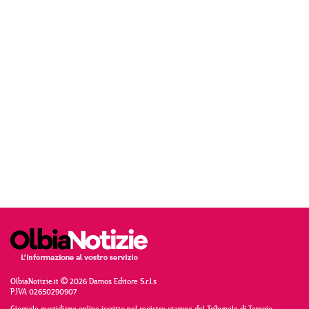
OlbiaNotizie.it © 2026 Damos Editore S.r.l.s
P.IVA 02650290907
Giornale quotidiano online iscritto nel registro stampa del Tribunale di Tempio