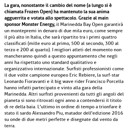
La gara, nonostante il cambio del nome (a lungo si è
chiamata Frozen Open) ha mantenuto la sua anima
agguerrita e votata allo spettacolo. Grazie al main
sponsor Monster Energy,
il Marinedda Bay Open garantirà
un montepremi in denaro di due mila euro, come sempre
il più alto in Italia, che sarà ripartito tra i primi quattro
classificati (mille euro al primo, 500 al secondo, 300 al
terzo e 200 al quarto). I migliori atleti del momento non
mancheranno quindi a questo appuntamento che negli
anni ha rispettato uno standard qualitativo e
organizzativo internazionale. Surfisti professionisti come
il due volte campione europeo Eric Rebiere, la surf-star
Leonardo Fioravanti e il big wave rider Francisco Porcella
hanno infatti partecipato e vinto alla gara della
Marinedda. Altri surfisti provenienti da tutti gli angoli del
pianeta si sono ritrovati ogni anno a contendersi il titolo
di re della baia. L'ultimo in ordine di tempo a trionfare è
stato il sardo Alessandro Piu, matador dell'edizione 2016
su onde di due metri perfette e disegnate dal vento da
terra.