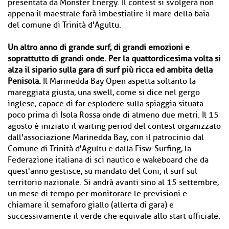
presentata da Monster Energy. Il contest si svolgerà non
appena il maestrale farà imbestialire il mare della baia
del comune di Trinità d'Agultu.
Un altro anno di grande surf, di grandi emozioni e
soprattutto di grandi onde. Per la quattordicesima volta si
alza il sipario sulla gara di surf più ricca ed ambita della
Penisola.
Il Marinedda Bay Open aspetta soltanto la
mareggiata giusta, una swell, come si dice nel gergo
inglese, capace di far esplodere sulla spiaggia situata
poco prima di Isola Rossa onde di almeno due metri. Il 15
agosto è iniziato il waiting period del contest organizzato
dall'associazione Marinedda Bay, con il patrocinio dal
Comune di Trinità d'Agultu e dalla Fisw-Surfing, la
Federazione italiana di sci nautico e wakeboard che da
quest'anno gestisce, su mandato del Coni, il surf sul
territorio nazionale. Si andrà avanti sino al 15 settembre,
un mese di tempo per monitorare le previsioni e
chiamare il semaforo giallo (allerta di gara) e
successivamente il verde che equivale allo start ufficiale.