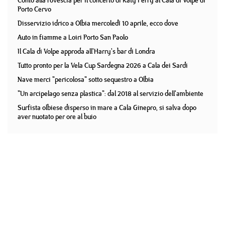
Conto alla rovescia per il concerto di Katy Perry al Cala di Volpe di
Porto Cervo
Disservizio idrico a Olbia mercoledì 10 aprile, ecco dove
Auto in fiamme a Loiri Porto San Paolo
Il Cala di Volpe approda all'Harry's bar di Londra
Tutto pronto per la Vela Cup Sardegna 2026 a Cala dei Sardi
Nave merci "pericolosa" sotto sequestro a Olbia
"Un arcipelago senza plastica": dal 2018 al servizio dell'ambiente
Surfista olbiese disperso in mare a Cala Ginepro, si salva dopo
aver nuotato per ore al buio