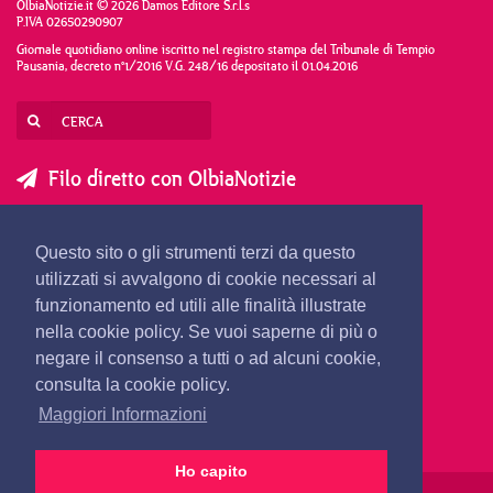
OlbiaNotizie.it © 2026 Damos Editore S.r.l.s
P.IVA 02650290907
Giornale quotidiano online iscritto nel registro stampa del Tribunale di Tempio
Pausania, decreto n°1/2016 V.G. 248/16 depositato il 01.04.2016
Filo diretto con OlbiaNotizie
SCRIVI AL DIRETTORE
SCRIVI ALLA REDAZIONE
Questo sito o gli strumenti terzi da questo
SEGNALA UNA NOTIZIA
SEGNALA UN EVENTO
utilizzati si avvalgono di cookie necessari al
funzionamento ed utili alle finalità illustrate
nella cookie policy. Se vuoi saperne di più o
redazione@olbianotizie.it
negare il consenso a tutti o ad alcuni cookie,
consulta la cookie policy.
Maggiori Informazioni
Ho capito