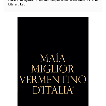
Dall'8 al 10 agosto Fordongianus ospita la nuova edizione di Forum
Literary Lab