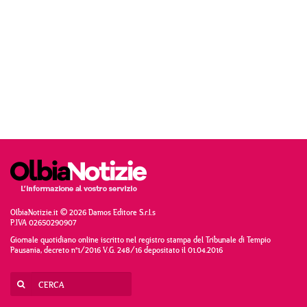
OlbiaNotizie.it © 2026 Damos Editore S.r.l.s
P.IVA 02650290907
Giornale quotidiano online iscritto nel registro stampa del Tribunale di Tempio
Pausania, decreto n°1/2016 V.G. 248/16 depositato il 01.04.2016