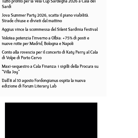
Tutto pronto per la Vela Cup Sardegna 2026 a Cala dei
Sardi
Jova Summer Party 2026, scatta il piano viabilità.
Strade chiuse e divieti dal mattino
Aggius vince la scommessa del Silent Sardinia Festival
Volotea potenzia l'inverno a Olbia: +75% di posti e
nuove rotte per Madrid, Bologna e Napoli
Conto alla rovescia per il concerto di Katy Perry al Cala
di Volpe di Porto Cervo
Maxi-sequestro a Cala Finanza: i sigilli della Procura su
"Villa Joy"
Dall'8 al 10 agosto Fordongianus ospita la nuova
edizione di Forum Literary Lab