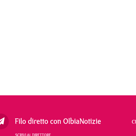
Filo diretto con OlbiaNotizie
C
SCRIVI AL DIRETTORE