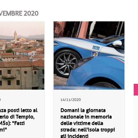
OVEMBRE 2020
0
14/11/2020
a posti letto al
Domani la giornata
rlo di Tempio,
nazionale in memoria
M5s): "Fatti
delle vittime della
mi"
strada: nell'Isola troppi
gli incidenti