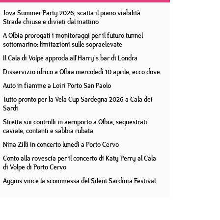
Jova Summer Party 2026, scatta il piano viabilità.
Strade chiuse e divieti dal mattino
A Olbia prorogati i monitoraggi per il futuro tunnel
sottomarino: limitazioni sulle sopraelevate
Il Cala di Volpe approda all'Harry's bar di Londra
Disservizio idrico a Olbia mercoledì 10 aprile, ecco dove
Auto in fiamme a Loiri Porto San Paolo
Tutto pronto per la Vela Cup Sardegna 2026 a Cala dei
Sardi
Stretta sui controlli in aeroporto a Olbia, sequestrati
caviale, contanti e sabbia rubata
Nina Zilli in concerto lunedì a Porto Cervo
Conto alla rovescia per il concerto di Katy Perry al Cala
di Volpe di Porto Cervo
Aggius vince la scommessa del Silent Sardinia Festival