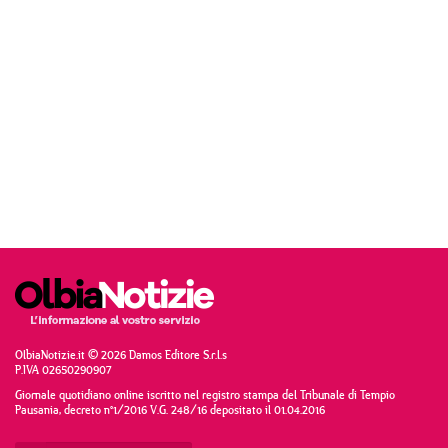
OlbiaNotizie.it © 2026 Damos Editore S.r.l.s
P.IVA 02650290907
Giornale quotidiano online iscritto nel registro stampa del Tribunale di Tempio
Pausania, decreto n°1/2016 V.G. 248/16 depositato il 01.04.2016