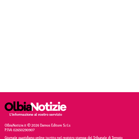
OlbiaNotizie.it © 2026 Damos Editore S.r.l.s
P.IVA 02650290907
Giornale quotidiano online iscritto nel registro stampa del Tribunale di Tempio