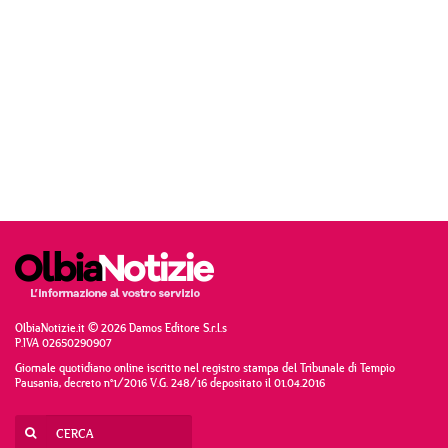
OlbiaNotizie.it © 2026 Damos Editore S.r.l.s
P.IVA 02650290907
Giornale quotidiano online iscritto nel registro stampa del Tribunale di Tempio
Pausania, decreto n°1/2016 V.G. 248/16 depositato il 01.04.2016