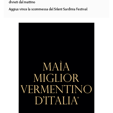
divieti dal mattino
Aggius vince la scommessa del Silent Sardinia Festival