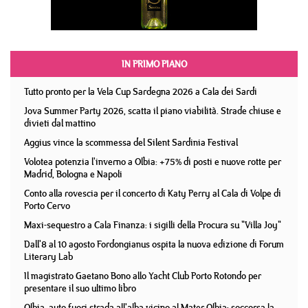
IN PRIMO PIANO
Tutto pronto per la Vela Cup Sardegna 2026 a Cala dei Sardi
Jova Summer Party 2026, scatta il piano viabilità. Strade chiuse e
divieti dal mattino
Aggius vince la scommessa del Silent Sardinia Festival
Volotea potenzia l'inverno a Olbia: +75% di posti e nuove rotte per
Madrid, Bologna e Napoli
Conto alla rovescia per il concerto di Katy Perry al Cala di Volpe di
Porto Cervo
Maxi-sequestro a Cala Finanza: i sigilli della Procura su "Villa Joy"
Dall'8 al 10 agosto Fordongianus ospita la nuova edizione di Forum
Literary Lab
Il magistrato Gaetano Bono allo Yacht Club Porto Rotondo per
presentare il suo ultimo libro
Olbia, auto fuori strada all'alba vicino al Mater Olbia: soccorsa la