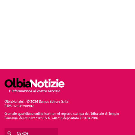
OlbiaNotizie.it © 2026 Damos Editore S.r.l.s
P.IVA 02650290907
Giornale quotidiano online iscritto nel registro stampa del Tribunale di Tempio
Pausania, decreto n°1/2016 V.G. 248/16 depositato il 01.04.2016