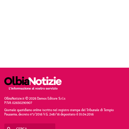
OlbiaNotizie.it © 2026 Damos Editore S.r.l.s
P.IVA 02650290907
Giornale quotidiano online iscritto nel registro stampa del Tribunale di Tempio
Pausania, decreto n°1/2016 V.G. 248/16 depositato il 01.04.2016