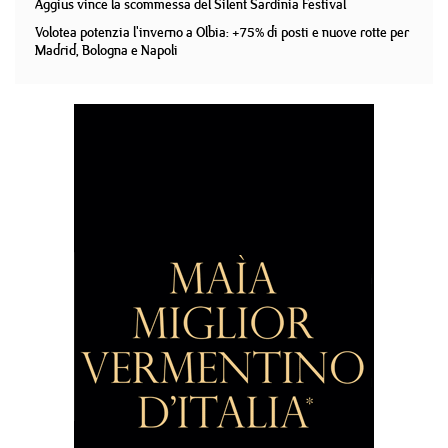
Aggius vince la scommessa del Silent Sardinia Festival
Volotea potenzia l'inverno a Olbia: +75% di posti e nuove rotte per
Madrid, Bologna e Napoli