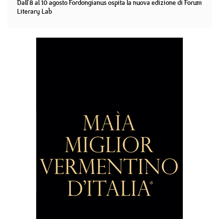
Dall'8 al 10 agosto Fordongianus ospita la nuova edizione di Forum
Literary Lab