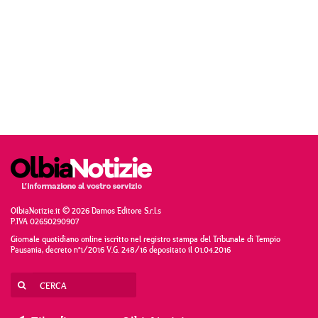
OlbiaNotizie.it © 2026 Damos Editore S.r.l.s
P.IVA 02650290907
Giornale quotidiano online iscritto nel registro stampa del Tribunale di Tempio
Pausania, decreto n°1/2016 V.G. 248/16 depositato il 01.04.2016