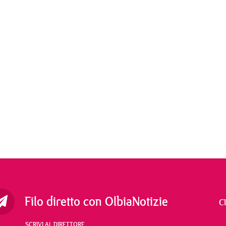
Filo diretto con OlbiaNotizie
C
SCRIVI AL DIRETTORE