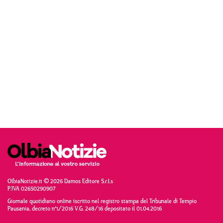
OlbiaNotizie.it © 2026 Damos Editore S.r.l.s
P.IVA 02650290907
Giornale quotidiano online iscritto nel registro stampa del Tribunale di Tempio
Pausania, decreto n°1/2016 V.G. 248/16 depositato il 01.04.2016