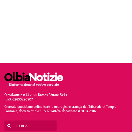
OlbiaNotizie.it © 2026 Damos Editore S.r.l.s
P.IVA 02650290907
Giornale quotidiano online iscritto nel registro stampa del Tribunale di Tempio
Pausania, decreto n°1/2016 V.G. 248/16 depositato il 01.04.2016