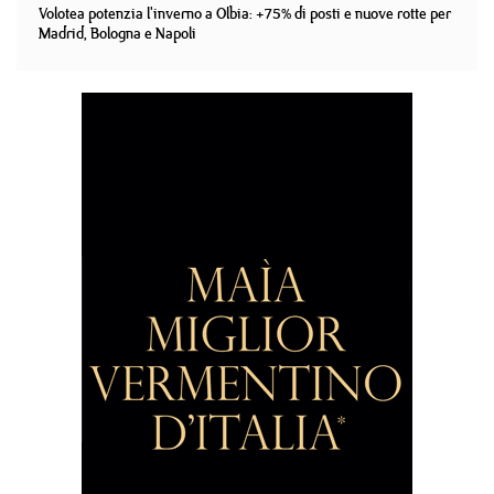
Volotea potenzia l'inverno a Olbia: +75% di posti e nuove rotte per
Madrid, Bologna e Napoli