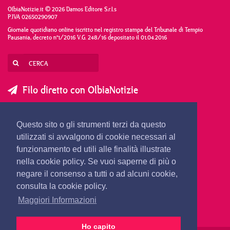
OlbiaNotizie.it © 2026 Damos Editore S.r.l.s
P.IVA 02650290907
Giornale quotidiano online iscritto nel registro stampa del Tribunale di Tempio
Pausania, decreto n°1/2016 V.G. 248/16 depositato il 01.04.2016
Filo diretto con OlbiaNotizie
SCRIVI AL DIRETTORE
SCRIVI ALLA REDAZIONE
Questo sito o gli strumenti terzi da questo
SEGNALA UNA NOTIZIA
SEGNALA UN EVENTO
utilizzati si avvalgono di cookie necessari al
funzionamento ed utili alle finalità illustrate
nella cookie policy. Se vuoi saperne di più o
redazione@olbianotizie.it
negare il consenso a tutti o ad alcuni cookie,
consulta la cookie policy.
Maggiori Informazioni
Ho capito