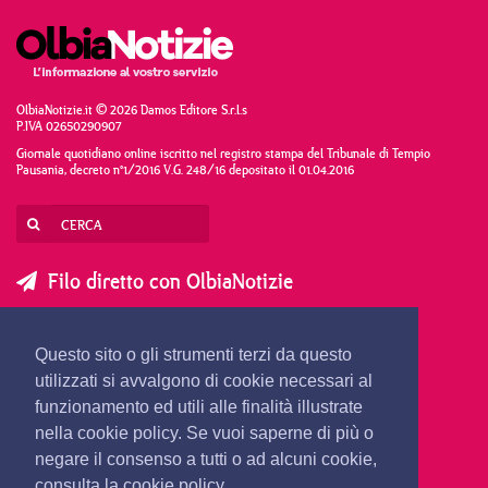
OlbiaNotizie.it © 2026 Damos Editore S.r.l.s
P.IVA 02650290907
Giornale quotidiano online iscritto nel registro stampa del Tribunale di Tempio
Pausania, decreto n°1/2016 V.G. 248/16 depositato il 01.04.2016
Filo diretto con OlbiaNotizie
SCRIVI AL DIRETTORE
SCRIVI ALLA REDAZIONE
Questo sito o gli strumenti terzi da questo
SEGNALA UNA NOTIZIA
SEGNALA UN EVENTO
utilizzati si avvalgono di cookie necessari al
funzionamento ed utili alle finalità illustrate
nella cookie policy. Se vuoi saperne di più o
redazione@olbianotizie.it
negare il consenso a tutti o ad alcuni cookie,
consulta la cookie policy.