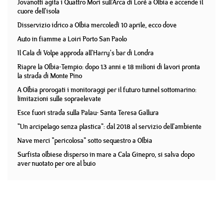
Jovanotti agita i Quattro Mori sull'Arca di Lorè a Olbia e accende il
cuore dell'isola
Disservizio idrico a Olbia mercoledì 10 aprile, ecco dove
Auto in fiamme a Loiri Porto San Paolo
Il Cala di Volpe approda all'Harry's bar di Londra
Riapre la Olbia-Tempio: dopo 13 anni e 18 milioni di lavori pronta
la strada di Monte Pino
A Olbia prorogati i monitoraggi per il futuro tunnel sottomarino:
limitazioni sulle sopraelevate
Esce fuori strada sulla Palau- Santa Teresa Gallura
"Un arcipelago senza plastica": dal 2018 al servizio dell'ambiente
Nave merci "pericolosa" sotto sequestro a Olbia
Surfista olbiese disperso in mare a Cala Ginepro, si salva dopo
aver nuotato per ore al buio