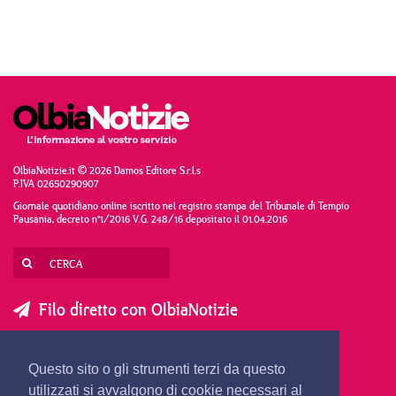
OlbiaNotizie.it © 2026 Damos Editore S.r.l.s
P.IVA 02650290907
Giornale quotidiano online iscritto nel registro stampa del Tribunale di Tempio
Pausania, decreto n°1/2016 V.G. 248/16 depositato il 01.04.2016
Filo diretto con OlbiaNotizie
SCRIVI AL DIRETTORE
SCRIVI ALLA REDAZIONE
Questo sito o gli strumenti terzi da questo
SEGNALA UNA NOTIZIA
SEGNALA UN EVENTO
utilizzati si avvalgono di cookie necessari al