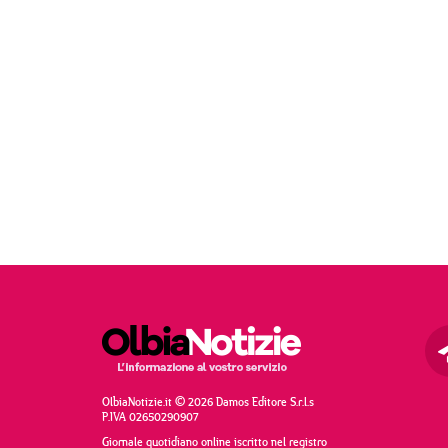
OlbiaNotizie.it © 2026 Damos Editore S.r.l.s
P.IVA 02650290907
Giornale quotidiano online iscritto nel registro