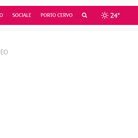
24°
MO
SOCIALE
PORTO CERVO
DEO