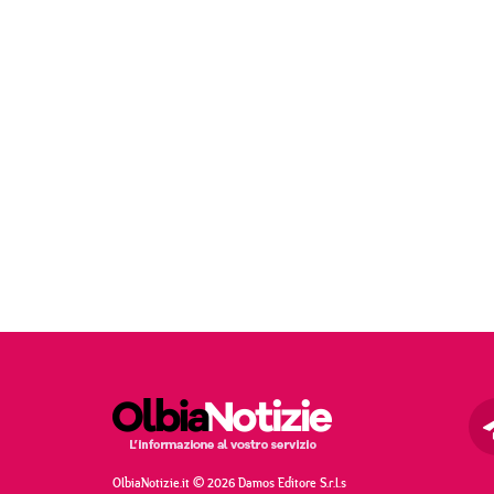
OlbiaNotizie.it © 2026 Damos Editore S.r.l.s