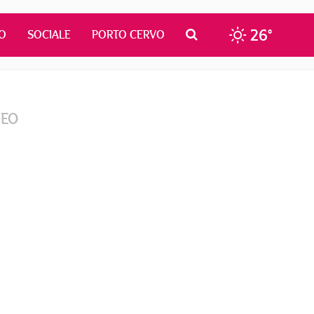
26°
O
SOCIALE
PORTO CERVO
DEO