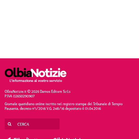
OlbiaNotizie.it © 2026 Damos Editore S.r.l.s
P.IVA 02650290907
Giornale quotidiano online iscritto nel registro stampa del Tribunale di Tempio
Pausania, decreto n°1/2016 V.G. 248/16 depositato il 01.04.2016