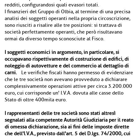
redditi, configurandosi quali evasori totali.
I finanzieri del Gruppo di Olbia, al termine di una precisa
analisi dei soggetti operanti nella propria circoscrizione,
sono riusciti a risalire alle tre posizioni: si trattava di
società perfettamente operanti, che però risultavano
ormai da diverso tempo sconosciute al Fisco.
I soggetti economici in argomento, in particolare, si
occupavano rispettivamente di costruzione di edifici, di
noleggio di autovetture e del commercio al dettaglio di
carni.
Le verifiche fiscali hanno permesso di evidenziare
che le tre società non avevano provveduto a dichiarare
complessivamente operazioni attive per circa 3.200.000
euro, cui corrisponde un' I.V.A. dovuta alle casse dello
Stato di oltre 400mila euro.
I rappresentanti delle tre società sono stati altresì
segnalati alla competente Autorità Giudiziaria per il reato
di omessa dichiarazione, sia ai fini delle imposte dirette
che dell'I.V.A., previsto dall'art. 5 del D.lgs. 74/2000, cui