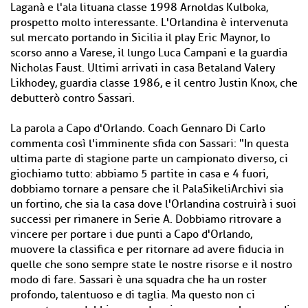
Laganà e l'ala lituana classe 1998 Arnoldas Kulboka,
prospetto molto interessante. L'Orlandina è intervenuta
sul mercato portando in Sicilia il play Eric Maynor, lo
scorso anno a Varese, il lungo Luca Campani e la guardia
Nicholas Faust. Ultimi arrivati in casa Betaland Valery
Likhodey, guardia classe 1986, e il centro Justin Knox, che
debutterò contro Sassari.
La parola a Capo d'Orlando. Coach Gennaro Di Carlo
commenta così l'imminente sfida con Sassari: "In questa
ultima parte di stagione parte un campionato diverso, ci
giochiamo tutto: abbiamo 5 partite in casa e 4 fuori,
dobbiamo tornare a pensare che il PalaSikeliArchivi sia
un fortino, che sia la casa dove l'Orlandina costruirà i suoi
successi per rimanere in Serie A. Dobbiamo ritrovare a
vincere per portare i due punti a Capo d'Orlando,
muovere la classifica e per ritornare ad avere fiducia in
quelle che sono sempre state le nostre risorse e il nostro
modo di fare. Sassari è una squadra che ha un roster
profondo, talentuoso e di taglia. Ma questo non ci