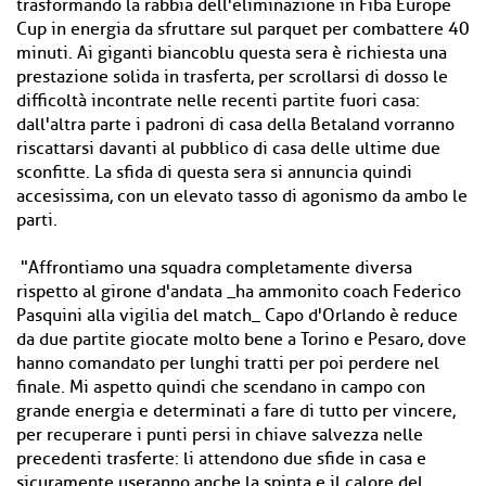
trasformando la rabbia dell'eliminazione in Fiba Europe
Cup in energia da sfruttare sul parquet per combattere 40
minuti. Ai giganti biancoblu questa sera è richiesta una
prestazione solida in trasferta, per scrollarsi di dosso le
difficoltà incontrate nelle recenti partite fuori casa:
dall'altra parte i padroni di casa della Betaland vorranno
riscattarsi davanti al pubblico di casa delle ultime due
sconfitte. La sfida di questa sera si annuncia quindi
accesissima, con un elevato tasso di agonismo da ambo le
parti.
"Affrontiamo una squadra completamente diversa
rispetto al girone d'andata _ha ammonito coach Federico
Pasquini alla vigilia del match_ Capo d'Orlando è reduce
da due partite giocate molto bene a Torino e Pesaro, dove
hanno comandato per lunghi tratti per poi perdere nel
finale. Mi aspetto quindi che scendano in campo con
grande energia e determinati a fare di tutto per vincere,
per recuperare i punti persi in chiave salvezza nelle
precedenti trasferte: li attendono due sfide in casa e
sicuramente useranno anche la spinta e il calore del