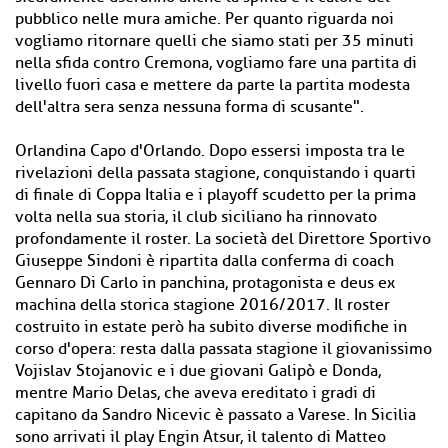
pubblico nelle mura amiche. Per quanto riguarda noi
vogliamo ritornare quelli che siamo stati per 35 minuti
nella sfida contro Cremona, vogliamo fare una partita di
livello fuori casa e mettere da parte la partita modesta
dell'altra sera senza nessuna forma di scusante".
Orlandina Capo d'Orlando. Dopo essersi imposta tra le
rivelazioni della passata stagione, conquistando i quarti
di finale di Coppa Italia e i playoff scudetto per la prima
volta nella sua storia, il club siciliano ha rinnovato
profondamente il roster. La società del Direttore Sportivo
Giuseppe Sindoni è ripartita dalla conferma di coach
Gennaro Di Carlo in panchina, protagonista e deus ex
machina della storica stagione 2016/2017. Il roster
costruito in estate però ha subito diverse modifiche in
corso d'opera: resta dalla passata stagione il giovanissimo
Vojislav Stojanovic e i due giovani Galipò e Donda,
mentre Mario Delas, che aveva ereditato i gradi di
capitano da Sandro Nicevic è passato a Varese. In Sicilia
sono arrivati il play Engin Atsur, il talento di Matteo