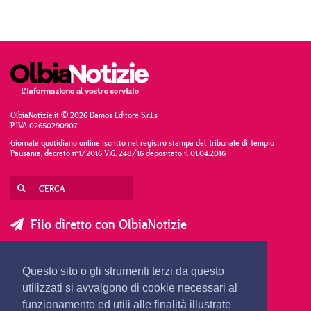
OlbiaNotizie.it © 2026 Damos Editore S.r.l.s
P.IVA 02650290907
Giornale quotidiano online iscritto nel registro stampa del Tribunale di Tempio
Pausania, decreto n°1/2016 V.G. 248/16 depositato il 01.04.2016
Filo diretto con OlbiaNotizie
SCRIVI AL DIRETTORE
SCRIVI ALLA REDAZIONE
Questo sito o gli strumenti terzi da questo
SEGNALA UNA NOTIZIA
SEGNALA UN EVENTO
utilizzati si avvalgono di cookie necessari al
funzionamento ed utili alle finalità illustrate