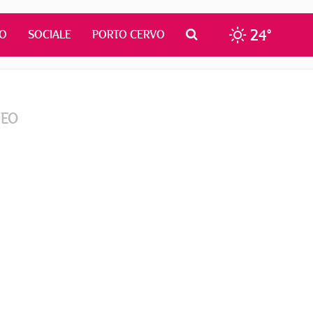
24°
MO
SOCIALE
PORTO CERVO
DEO