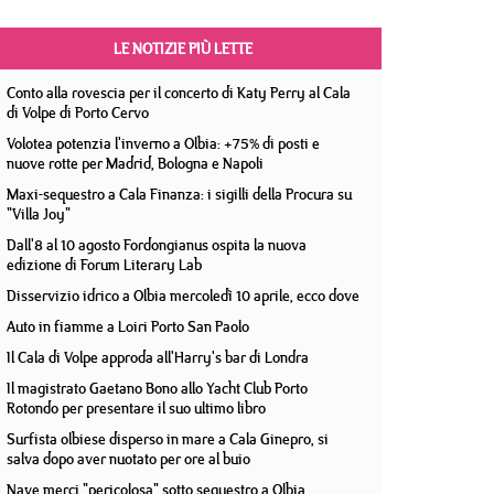
LE NOTIZIE PIÙ LETTE
Conto alla rovescia per il concerto di Katy Perry al Cala
di Volpe di Porto Cervo
Volotea potenzia l'inverno a Olbia: +75% di posti e
nuove rotte per Madrid, Bologna e Napoli
Maxi-sequestro a Cala Finanza: i sigilli della Procura su
"Villa Joy"
Dall'8 al 10 agosto Fordongianus ospita la nuova
edizione di Forum Literary Lab
Disservizio idrico a Olbia mercoledì 10 aprile, ecco dove
Auto in fiamme a Loiri Porto San Paolo
Il Cala di Volpe approda all'Harry's bar di Londra
Il magistrato Gaetano Bono allo Yacht Club Porto
Rotondo per presentare il suo ultimo libro
Surfista olbiese disperso in mare a Cala Ginepro, si
salva dopo aver nuotato per ore al buio
Nave merci "pericolosa" sotto sequestro a Olbia