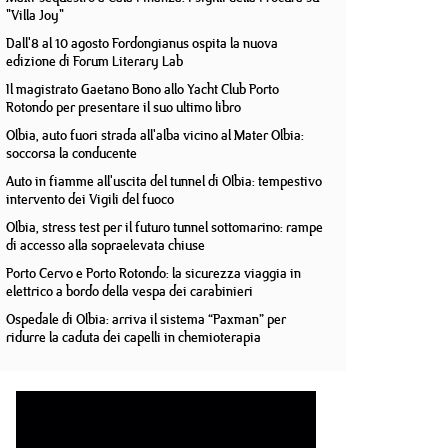
"Villa Joy"
Dall'8 al 10 agosto Fordongianus ospita la nuova
edizione di Forum Literary Lab
Il magistrato Gaetano Bono allo Yacht Club Porto
Rotondo per presentare il suo ultimo libro
Olbia, auto fuori strada all'alba vicino al Mater Olbia:
soccorsa la conducente
Auto in fiamme all'uscita del tunnel di Olbia: tempestivo
intervento dei Vigili del fuoco
Olbia, stress test per il futuro tunnel sottomarino: rampe
di accesso alla sopraelevata chiuse
Porto Cervo e Porto Rotondo: la sicurezza viaggia in
elettrico a bordo della vespa dei carabinieri
Ospedale di Olbia: arriva il sistema “Paxman” per
ridurre la caduta dei capelli in chemioterapia