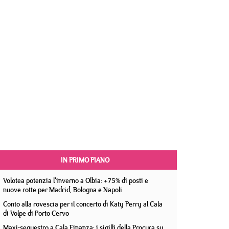
IN PRIMO PIANO
Volotea potenzia l'inverno a Olbia: +75% di posti e
nuove rotte per Madrid, Bologna e Napoli
Conto alla rovescia per il concerto di Katy Perry al Cala
di Volpe di Porto Cervo
Maxi-sequestro a Cala Finanza: i sigilli della Procura su