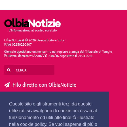
OlbiaNotizie.it © 2026 Damos Editore S.r.l.s
P.IVA 02650290907
Giornale quotidiano online iscritto nel registro stampa del Tribunale di Tempio
Pausania, decreto n°1/2016 V.G. 248/16 depositato il 01.04.2016
Filo diretto con OlbiaNotizie
SCRIVI AL DIRETTORE
SCRIVI ALLA REDAZIONE
Questo sito o gli strumenti terzi da questo
SEGNALA UNA NOTIZIA
SEGNALA UN EVENTO
utilizzati si avvalgono di cookie necessari al
funzionamento ed utili alle finalità illustrate
nella cookie policy. Se vuoi saperne di più o