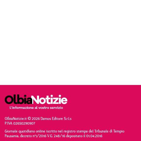
OlbiaNotizie.it © 2026 Damos Editore S.r.l.s
P.IVA 02650290907
Giornale quotidiano online iscritto nel registro stampa del Tribunale di Tempio
Pausania, decreto n°1/2016 V.G. 248/16 depositato il 01.04.2016