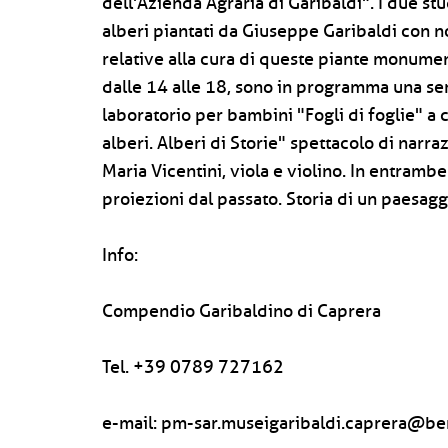
dell'Azienda Agraria di Garibaldi". I due st
alberi piantati da Giuseppe Garibaldi con no
relative alla cura di queste piante monumen
dalle 14 alle 18, sono in programma una serie
laboratorio per bambini "Fogli di foglie" a c
alberi. Alberi di Storie" spettacolo di nar
Maria Vicentini, viola e violino. In entrambe
proiezioni dal passato. Storia di un paesagg
Info:
Compendio Garibaldino di Caprera
Tel. +39 0789 727162
e-mail: pm-sar.museigaribaldi.caprera@beni