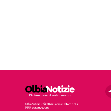
OlbiaNotizie.it © 2026 Damos Editore S.r.l.s
P.IVA 02650290907