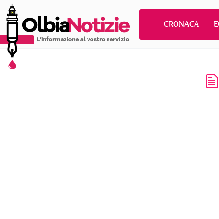
CRONACA
E