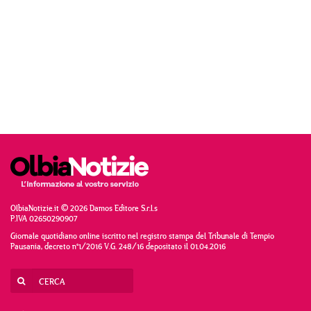
OlbiaNotizie.it © 2026 Damos Editore S.r.l.s
P.IVA 02650290907
Giornale quotidiano online iscritto nel registro stampa del Tribunale di Tempio
Pausania, decreto n°1/2016 V.G. 248/16 depositato il 01.04.2016