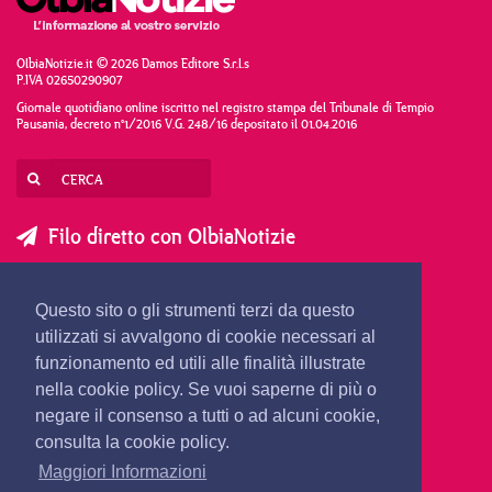
OlbiaNotizie.it © 2026 Damos Editore S.r.l.s
P.IVA 02650290907
Giornale quotidiano online iscritto nel registro stampa del Tribunale di Tempio
Pausania, decreto n°1/2016 V.G. 248/16 depositato il 01.04.2016
Filo diretto con OlbiaNotizie
SCRIVI AL DIRETTORE
SCRIVI ALLA REDAZIONE
Questo sito o gli strumenti terzi da questo
SEGNALA UNA NOTIZIA
SEGNALA UN EVENTO
utilizzati si avvalgono di cookie necessari al
funzionamento ed utili alle finalità illustrate
nella cookie policy. Se vuoi saperne di più o
redazione@olbianotizie.it
negare il consenso a tutti o ad alcuni cookie,
consulta la cookie policy.
Maggiori Informazioni