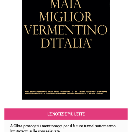
LE NOTIZIE PIÙ LETTE
A Olbia prorogati i monitoraggi per il futuro tunnel sottomarino:
limitazioni sulle sopraelevate