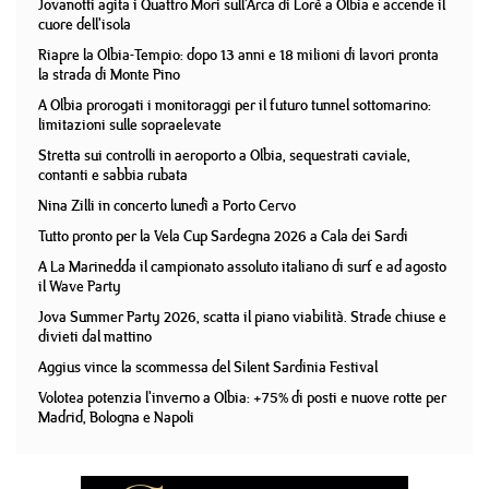
Jovanotti agita i Quattro Mori sull'Arca di Lorè a Olbia e accende il
cuore dell'isola
Riapre la Olbia-Tempio: dopo 13 anni e 18 milioni di lavori pronta
la strada di Monte Pino
A Olbia prorogati i monitoraggi per il futuro tunnel sottomarino:
limitazioni sulle sopraelevate
Stretta sui controlli in aeroporto a Olbia, sequestrati caviale,
contanti e sabbia rubata
Nina Zilli in concerto lunedì a Porto Cervo
Tutto pronto per la Vela Cup Sardegna 2026 a Cala dei Sardi
A La Marinedda il campionato assoluto italiano di surf e ad agosto
il Wave Party
Jova Summer Party 2026, scatta il piano viabilità. Strade chiuse e
divieti dal mattino
Aggius vince la scommessa del Silent Sardinia Festival
Volotea potenzia l'inverno a Olbia: +75% di posti e nuove rotte per
Madrid, Bologna e Napoli