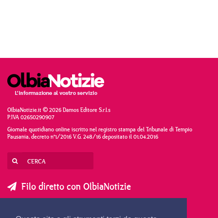
OlbiaNotizie.it © 2026 Damos Editore S.r.l.s
P.IVA 02650290907
Giornale quotidiano online iscritto nel registro stampa del Tribunale di Tempio
Pausania, decreto n°1/2016 V.G. 248/16 depositato il 01.04.2016
Filo diretto con OlbiaNotizie
SCRIVI AL DIRETTORE
SCRIVI ALLA REDAZIONE