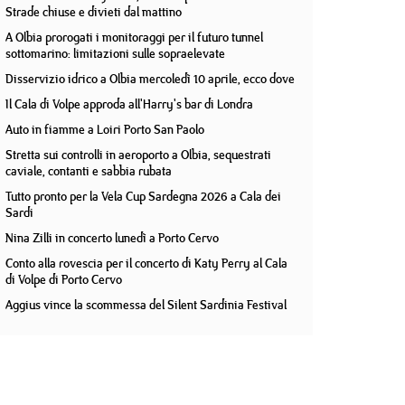
Strade chiuse e divieti dal mattino
A Olbia prorogati i monitoraggi per il futuro tunnel
sottomarino: limitazioni sulle sopraelevate
Disservizio idrico a Olbia mercoledì 10 aprile, ecco dove
Il Cala di Volpe approda all'Harry's bar di Londra
Auto in fiamme a Loiri Porto San Paolo
Stretta sui controlli in aeroporto a Olbia, sequestrati
caviale, contanti e sabbia rubata
Tutto pronto per la Vela Cup Sardegna 2026 a Cala dei
Sardi
Nina Zilli in concerto lunedì a Porto Cervo
Conto alla rovescia per il concerto di Katy Perry al Cala
di Volpe di Porto Cervo
Aggius vince la scommessa del Silent Sardinia Festival