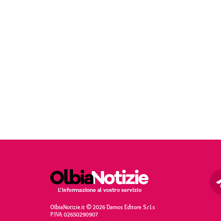
OlbiaNotizie.it © 2026 Damos Editore S.r.l.s
P.IVA 02650290907