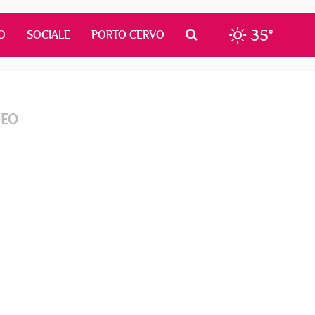
35°
O
SOCIALE
PORTO CERVO
DEO