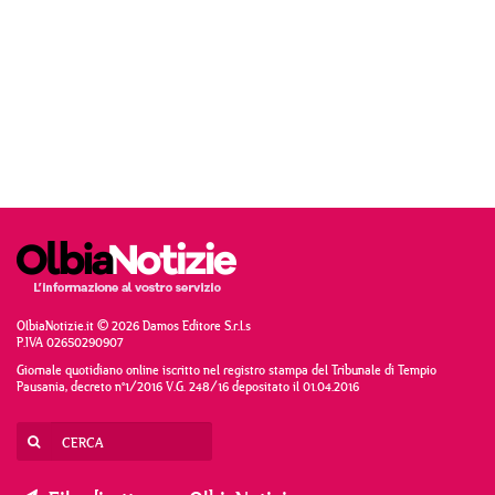
OlbiaNotizie.it © 2026 Damos Editore S.r.l.s
P.IVA 02650290907
Giornale quotidiano online iscritto nel registro stampa del Tribunale di Tempio
Pausania, decreto n°1/2016 V.G. 248/16 depositato il 01.04.2016