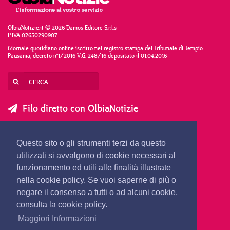
OlbiaNotizie.it © 2026 Damos Editore S.r.l.s
P.IVA 02650290907
Giornale quotidiano online iscritto nel registro stampa del Tribunale di Tempio
Pausania, decreto n°1/2016 V.G. 248/16 depositato il 01.04.2016
Filo diretto con OlbiaNotizie
SCRIVI AL DIRETTORE
SCRIVI ALLA REDAZIONE
Questo sito o gli strumenti terzi da questo
SEGNALA UNA NOTIZIA
SEGNALA UN EVENTO
utilizzati si avvalgono di cookie necessari al
funzionamento ed utili alle finalità illustrate
nella cookie policy. Se vuoi saperne di più o
redazione@olbianotizie.it
negare il consenso a tutti o ad alcuni cookie,
consulta la cookie policy.
Maggiori Informazioni