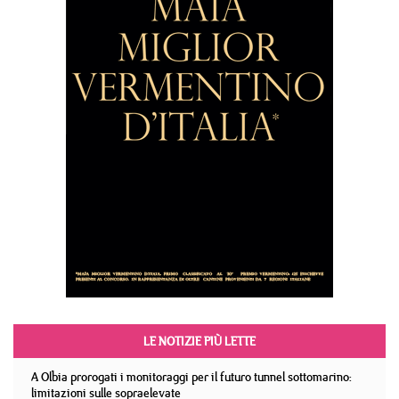
LE NOTIZIE PIÙ LETTE
A Olbia prorogati i monitoraggi per il futuro tunnel sottomarino:
limitazioni sulle sopraelevate