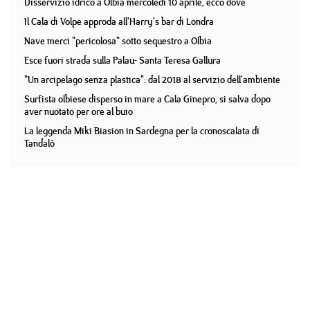
Disservizio idrico a Olbia mercoledì 10 aprile, ecco dove
Il Cala di Volpe approda all'Harry's bar di Londra
Nave merci "pericolosa" sotto sequestro a Olbia
Esce fuori strada sulla Palau- Santa Teresa Gallura
"Un arcipelago senza plastica": dal 2018 al servizio dell'ambiente
Surfista olbiese disperso in mare a Cala Ginepro, si salva dopo
aver nuotato per ore al buio
La leggenda Miki Biasion in Sardegna per la cronoscalata di
Tandalò