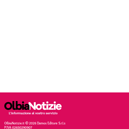
OlbiaNotizie.it © 2026 Damos Editore S.r.l.s
P.IVA 02650290907