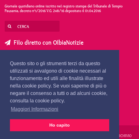
Giornale quotidiano online iscritto nel registro stampa del Tribunale di Tempio
Pausania, decreto n°1/2016 V.G. 248/16 depositato il 01.04.2016
Filo diretto con OlbiaNotizie
SCRIVI AL DIRETTORE
SCRIVI ALLA REDAZIONE
Questo sito o gli strumenti terzi da questo
SEGNALA UNA NOTIZIA
SEGNALA UN EVENTO
utilizzati si avvalgono di cookie necessari al
funzionamento ed utili alle finalità illustrate
nella cookie policy. Se vuoi saperne di più o
redazione@olbianotizie.it
negare il consenso a tutti o ad alcuni cookie,
consulta la cookie policy.
Maggiori Informazioni
Ho capito
REDAZIONE
PUBBLICITÀ
PRIVACY E COOKIES
NOTE LEGALI
ARCHIVIO