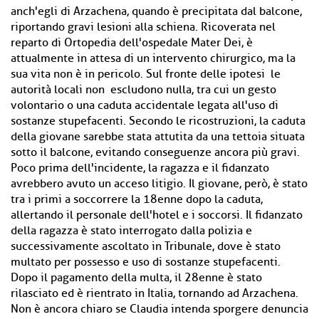
anch'egli di Arzachena, quando è precipitata dal balcone,
riportando gravi lesioni alla schiena. Ricoverata nel
reparto di Ortopedia dell'ospedale Mater Dei, è
attualmente in attesa di un intervento chirurgico, ma la
sua vita non è in pericolo. Sul fronte delle ipotesi le
autorità locali non escludono nulla, tra cui un gesto
volontario o una caduta accidentale legata all'uso di
sostanze stupefacenti. Secondo le ricostruzioni, la caduta
della giovane sarebbe stata attutita da una tettoia situata
sotto il balcone, evitando conseguenze ancora più gravi.
Poco prima dell'incidente, la ragazza e il fidanzato
avrebbero avuto un acceso litigio. Il giovane, però, è stato
tra i primi a soccorrere la 18enne dopo la caduta,
allertando il personale dell'hotel e i soccorsi. Il fidanzato
della ragazza è stato interrogato dalla polizia e
successivamente ascoltato in Tribunale, dove è stato
multato per possesso e uso di sostanze stupefacenti.
Dopo il pagamento della multa, il 28enne è stato
rilasciato ed è rientrato in Italia, tornando ad Arzachena.
Non è ancora chiaro se Claudia intenda sporgere denuncia