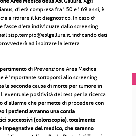
ione Area Medica della Asl Gallura.
Agli
anus, di età compresa fra i 50 e i 69 anni, è
ia a ritirare il kit diagnostico. In caso di
le fasce d'eta individuate dallo screening
ail sisp.tempio@aslgallura.it, indicando dati
 provvederà ad inoltrare la lettera
ipartimento di Prevenzione Area Medica
che è importante sottoporsi allo screening
ta la seconda causa di morte per tumore in
 L'eventuale positività del test per la ricerca
llo d'allarme che permette di procedere con
ivo i pazienti avranno una corsia
ici successivi (colonscopia), totalmente
ne e impegnative del medico, che saranno