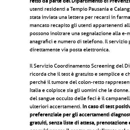
retto da parte del Dipartimento di Prevenz
utenti residenti a Tempio Pausania e Calangi
stata inviata una lettera per recarsi in farmac
mancato recapito gli utenti appartenenti al
possono inoltrare una segnalazione alla e-m
anagrafici e numero di telefono. Il servizio
direttamente via posta elettronica.
Il Servizio Coordinamento Screening del D
ricorda che il test è gratuito e semplice e 
perché il tumore del colon-retto rappresen
Italia e colpisce sia gli uomini che le donne.
del sangue occulto delle feci è il campane
ulteriori accertamenti.
In caso di test posit
preferenziale per gli accertamenti diagnost
gratuiti, senza liste di attesa, prenotazio