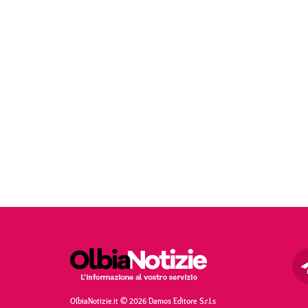
OlbiaNotizie.it © 2026 Damos Editore S.r.l.s