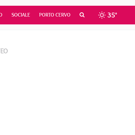
35°
O
SOCIALE
PORTO CERVO
DEO