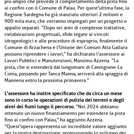
più ampio che prevede il completamento della pista fino
ai confini con il Comune di Palau. Per quest'ultima fase, la
Regione Sardegna ha già stanziato ulteriori 2 milioni e
900 mila euro, che verranno impiegati per un progetto e
appalto separati. "Dopo sei anni di complesse trattative,
rielaborazioni progettuali, sfide legate ai vincoli
idrogeologici e alle procedure di esproprio, finalmente il
Comune di Arzachena e l'Unione dei Comuni Alta Gallura
possono riprendere i lavori," ha dichiarato l'assessore ai
Lavori Pubblici e Manutenzioni, Massimo Azzena. "La
pista, che si estenderà dal lungomare di Cannigione-La
Conia, passando per Tanca Manna, arriverà alla spiaggia di
Mannena entro la prossima primavera."
L'assessore ha inoltre specificato che da circa un mese
sono in corso le operazioni di pulizia dei terreni e degli
alvei dei fiumi lungo il percorso.
"Nel 2024 abbiamo
ottenuto un nuovo finanziamento per estendere la pista
fino ai confini con Palau," ha aggiunto Azzena.
"Quest'opera rappresenta un incredibile valore aggiunto
per la nostra destinazione, promuovendo lo sviluppo dei