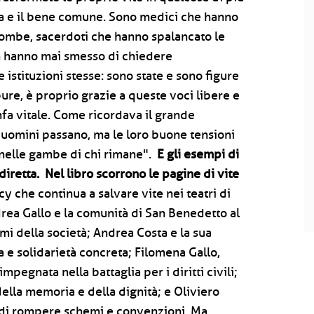
na e il bene comune. Sono medici che hanno
e bombe, sacerdoti che hanno spalancato le
on hanno mai smesso di chiedere
e istituzioni stesse: sono state e sono figure
re, è proprio grazie a queste voci libere e
nfa vitale. Come ricordava il grande
i uomini passano, ma le loro buone tensioni
 nelle gambe di chi rimane".
E gli esempi di
iretta. Nel libro scorrono le pagine di vite
y che continua a salvare vite nei teatri di
ea Gallo e la comunità di San Benedetto al
mi della società; Andrea Costa e la sua
e solidarietà concreta; Filomena Gallo,
mpegnata nella battaglia per i diritti civili;
della memoria e della dignità; e Oliviero
a di rompere schemi e convenzioni. Ma