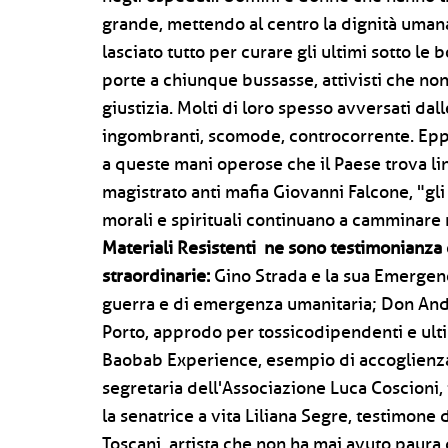
grande, mettendo al centro la dignità uma
lasciato tutto per curare gli ultimi sotto l
porte a chiunque bussasse, attivisti che n
giustizia. Molti di loro spesso avversati dall
ingombranti, scomode, controcorrente. Eppu
a queste mani operose che il Paese trova li
magistrato anti mafia Giovanni Falcone, "gl
morali e spirituali continuano a camminare
Materiali Resistenti ne sono testimonianza d
straordinarie:
Gino Strada e la sua Emergenc
guerra e di emergenza umanitaria; Don Andr
Porto, approdo per tossicodipendenti e ulti
Baobab Experience, esempio di accoglienza 
segretaria dell'Associazione Luca Coscioni, i
la senatrice a vita Liliana Segre, testimone 
Toscani, artista che non ha mai avuto paur