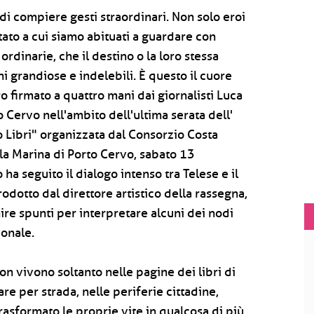
di compiere gesti straordinari. Non solo eroi
Stato a cui siamo abituati a guardare con
inarie, che il destino o la loro stessa
 grandiose e indelebili. È questo il cuore
ro firmato a quattro mani dai giornalisti Luca
 Cervo nell'ambito dell'ultima serata dell'
 Libri" organizzata dal Consorzio Costa
la Marina di Porto Cervo, sabato 13
a seguito il dialogo intenso tra Telese e il
dotto dal direttore artistico della rassegna,
ire spunti per interpretare alcuni dei nodi
ionale.
non vivono soltanto nelle pagine dei libri di
e per strada, nelle periferie cittadine,
asformato le proprie vite in qualcosa di più