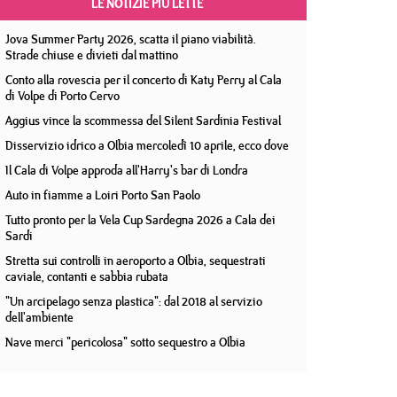
LE NOTIZIE PIÙ LETTE
Jova Summer Party 2026, scatta il piano viabilità.
Strade chiuse e divieti dal mattino
Conto alla rovescia per il concerto di Katy Perry al Cala
di Volpe di Porto Cervo
Aggius vince la scommessa del Silent Sardinia Festival
Disservizio idrico a Olbia mercoledì 10 aprile, ecco dove
Il Cala di Volpe approda all'Harry's bar di Londra
Auto in fiamme a Loiri Porto San Paolo
Tutto pronto per la Vela Cup Sardegna 2026 a Cala dei
Sardi
Stretta sui controlli in aeroporto a Olbia, sequestrati
caviale, contanti e sabbia rubata
"Un arcipelago senza plastica": dal 2018 al servizio
dell'ambiente
Nave merci "pericolosa" sotto sequestro a Olbia