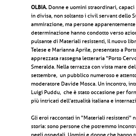
OLBIA.
Donne e uomini straordinari, capaci 
in divisa, non soltanto i civil servant dello 
ammirazione, ma persone apparentemente ord
determinazione hanno condotto verso azioni
pulsante di Materiali resistenti, il nuovo lib
Telese e Marianna Aprile, presentato a Porto
apprezzata rassegna letteraria "Porto Cervo
Smeralda. Nella terrazza con vista mare del
settembre, un pubblico numeroso e attento h
moderatore Davide Mosca. Un incontro, intro
Luigi Puddu, che è stato occasione per forn
più intricati dell'attualità italiana e internaz
Gli eroi raccontati in "Materiali resistenti" 
storia: sono persone che potremmo incontrar
negli ospedali. Uomini e donne che hanno tr