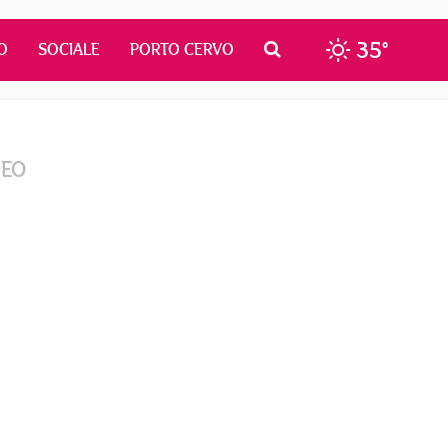
35°
O
SOCIALE
PORTO CERVO
DEO