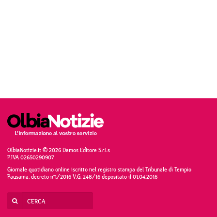
OlbiaNotizie.it © 2026 Damos Editore S.r.l.s
P.IVA 02650290907
Giornale quotidiano online iscritto nel registro stampa del Tribunale di Tempio
Pausania, decreto n°1/2016 V.G. 248/16 depositato il 01.04.2016