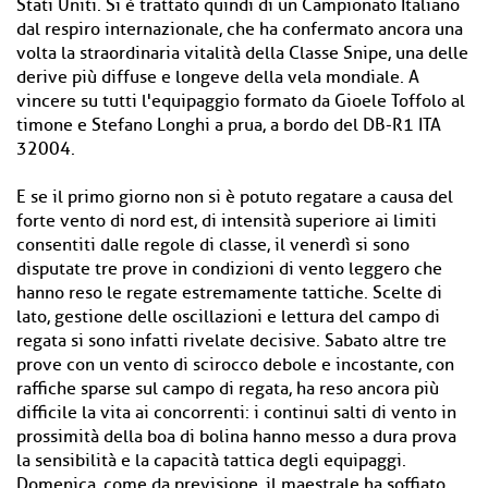
Stati Uniti. Si è trattato quindi di un Campionato Italiano
dal respiro internazionale, che ha confermato ancora una
volta la straordinaria vitalità della Classe Snipe, una delle
derive più diffuse e longeve della vela mondiale. A
vincere su tutti l'equipaggio formato da Gioele Toffolo al
timone e Stefano Longhi a prua, a bordo del DB-R1 ITA
32004.
E se il primo giorno non si è potuto regatare a causa del
forte vento di nord est, di intensità superiore ai limiti
consentiti dalle regole di classe, il venerdì si sono
disputate tre prove in condizioni di vento leggero che
hanno reso le regate estremamente tattiche. Scelte di
lato, gestione delle oscillazioni e lettura del campo di
regata si sono infatti rivelate decisive. Sabato altre tre
prove con un vento di scirocco debole e incostante, con
raffiche sparse sul campo di regata, ha reso ancora più
difficile la vita ai concorrenti: i continui salti di vento in
prossimità della boa di bolina hanno messo a dura prova
la sensibilità e la capacità tattica degli equipaggi.
Domenica, come da previsione, il maestrale ha soffiato