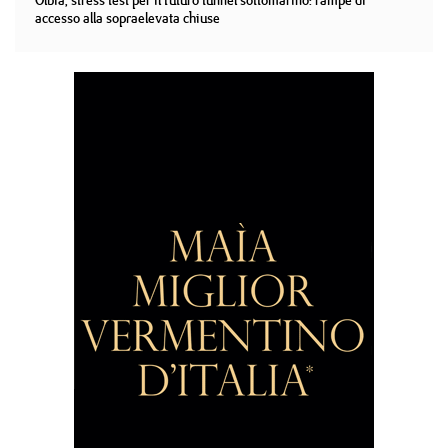
Olbia, stress test per il futuro tunnel sottomarino: rampe di
accesso alla sopraelevata chiuse