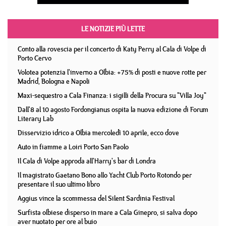
LE NOTIZIE PIÙ LETTE
Conto alla rovescia per il concerto di Katy Perry al Cala di Volpe di
Porto Cervo
Volotea potenzia l'inverno a Olbia: +75% di posti e nuove rotte per
Madrid, Bologna e Napoli
Maxi-sequestro a Cala Finanza: i sigilli della Procura su "Villa Joy"
Dall'8 al 10 agosto Fordongianus ospita la nuova edizione di Forum
Literary Lab
Disservizio idrico a Olbia mercoledì 10 aprile, ecco dove
Auto in fiamme a Loiri Porto San Paolo
Il Cala di Volpe approda all'Harry's bar di Londra
Il magistrato Gaetano Bono allo Yacht Club Porto Rotondo per
presentare il suo ultimo libro
Aggius vince la scommessa del Silent Sardinia Festival
Surfista olbiese disperso in mare a Cala Ginepro, si salva dopo
aver nuotato per ore al buio