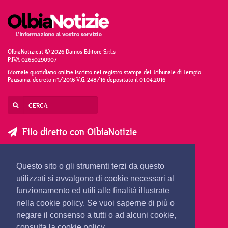
OlbiaNotizie.it © 2026 Damos Editore S.r.l.s
P.IVA 02650290907
Giornale quotidiano online iscritto nel registro stampa del Tribunale di Tempio
Pausania, decreto n°1/2016 V.G. 248/16 depositato il 01.04.2016
Filo diretto con OlbiaNotizie
SCRIVI AL DIRETTORE
SCRIVI ALLA REDAZIONE
Questo sito o gli strumenti terzi da questo
SEGNALA UNA NOTIZIA
SEGNALA UN EVENTO
utilizzati si avvalgono di cookie necessari al
funzionamento ed utili alle finalità illustrate
nella cookie policy. Se vuoi saperne di più o
redazione@olbianotizie.it
negare il consenso a tutti o ad alcuni cookie,
consulta la cookie policy.