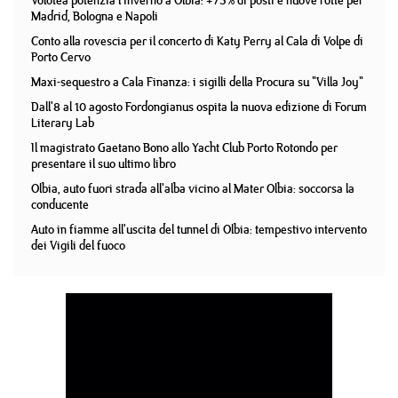
Volotea potenzia l'inverno a Olbia: +75% di posti e nuove rotte per
Madrid, Bologna e Napoli
Conto alla rovescia per il concerto di Katy Perry al Cala di Volpe di
Porto Cervo
Maxi-sequestro a Cala Finanza: i sigilli della Procura su "Villa Joy"
Dall'8 al 10 agosto Fordongianus ospita la nuova edizione di Forum
Literary Lab
Il magistrato Gaetano Bono allo Yacht Club Porto Rotondo per
presentare il suo ultimo libro
Olbia, auto fuori strada all'alba vicino al Mater Olbia: soccorsa la
conducente
Auto in fiamme all'uscita del tunnel di Olbia: tempestivo intervento
dei Vigili del fuoco