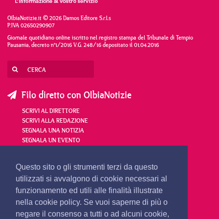
OlbiaNotizie.it © 2026 Damos Editore S.r.l.s
P.IVA 02650290907
Giornale quotidiano online iscritto nel registro stampa del Tribunale di Tempio
Pausania, decreto n°1/2016 V.G. 248/16 depositato il 01.04.2016
Filo diretto con OlbiaNotizie
SCRIVI AL DIRETTORE
SCRIVI ALLA REDAZIONE
SEGNALA UNA NOTIZIA
SEGNALA UN EVENTO
redazione@olbianotizie.it
Questo sito o gli strumenti terzi da questo
utilizzati si avvalgono di cookie necessari al
funzionamento ed utili alle finalità illustrate
nella cookie policy. Se vuoi saperne di più o
negare il consenso a tutti o ad alcuni cookie,