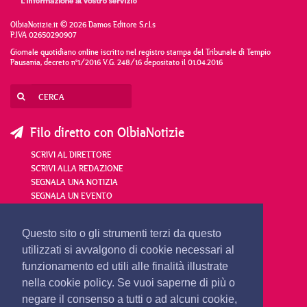
OlbiaNotizie.it © 2026 Damos Editore S.r.l.s
P.IVA 02650290907
Giornale quotidiano online iscritto nel registro stampa del Tribunale di Tempio
Pausania, decreto n°1/2016 V.G. 248/16 depositato il 01.04.2016
Filo diretto con OlbiaNotizie
SCRIVI AL DIRETTORE
SCRIVI ALLA REDAZIONE
SEGNALA UNA NOTIZIA
SEGNALA UN EVENTO
redazione@olbianotizie.it
Questo sito o gli strumenti terzi da questo
utilizzati si avvalgono di cookie necessari al
funzionamento ed utili alle finalità illustrate
nella cookie policy. Se vuoi saperne di più o
negare il consenso a tutti o ad alcuni cookie,