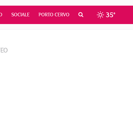
35°
O
SOCIALE
PORTO CERVO
DEO