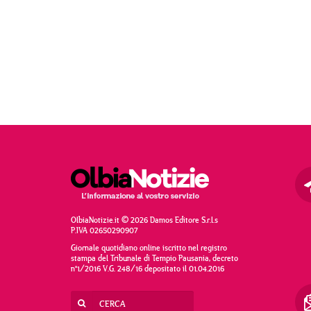
OlbiaNotizie.it © 2026 Damos Editore S.r.l.s
P.IVA 02650290907
Giornale quotidiano online iscritto nel registro
stampa del Tribunale di Tempio Pausania, decreto
n°1/2016 V.G. 248/16 depositato il 01.04.2016