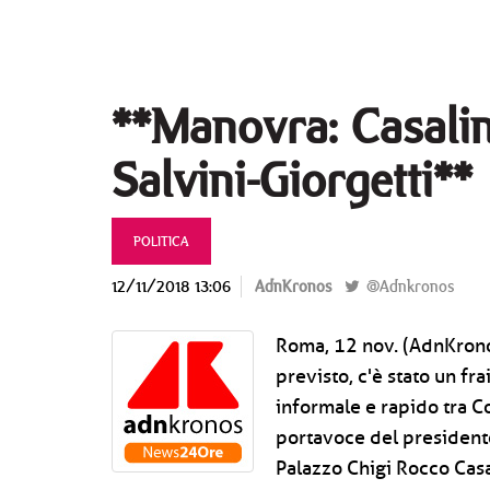
**Manovra: Casalin
Salvini-Giorgetti**
POLITICA
12/11/2018 13:06
AdnKronos
@Adnkronos
Roma, 12 nov. (AdnKronos
previsto, c'è stato un fr
informale e rapido tra Con
portavoce del presidente
Palazzo Chigi Rocco Casa