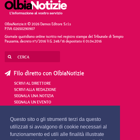
OlbiaNotizie.it © 2026 Damos Editore S.r.l.s
P.IVA 02650290907
Giornale quotidiano online iscritto nel registro stampa del Tribunale di Tempio
Pausania, decreto n°1/2016 V.G. 248/16 depositato il 01.04.2016
Filo diretto con OlbiaNotizie
SCRIVI AL DIRETTORE
SCRIVI ALLA REDAZIONE
SEGNALA UNA NOTIZIA
SEGNALA UN EVENTO
redazione@olbianotizie.it
Questo sito o gli strumenti terzi da questo
utilizzati si avvalgono di cookie necessari al
funzionamento ed utili alle finalità illustrate