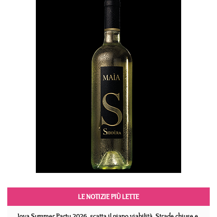
LE NOTIZIE PIÙ LETTE
Jova Summer Party 2026, scatta il piano viabilità. Strade chiuse e