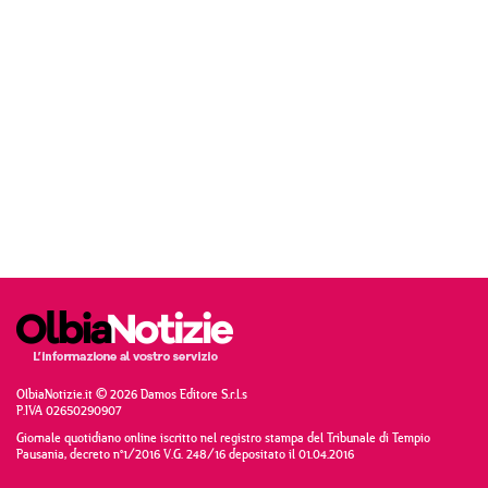
OlbiaNotizie.it © 2026 Damos Editore S.r.l.s
P.IVA 02650290907
Giornale quotidiano online iscritto nel registro stampa del Tribunale di Tempio
Pausania, decreto n°1/2016 V.G. 248/16 depositato il 01.04.2016