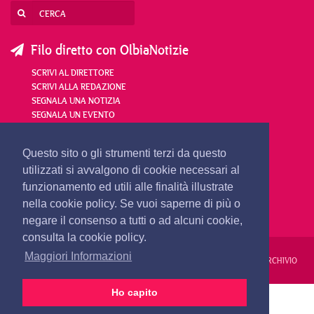
Filo diretto con OlbiaNotizie
SCRIVI AL DIRETTORE
SCRIVI ALLA REDAZIONE
SEGNALA UNA NOTIZIA
SEGNALA UN EVENTO
redazione@olbianotizie.it
Questo sito o gli strumenti terzi da questo
utilizzati si avvalgono di cookie necessari al
funzionamento ed utili alle finalità illustrate
nella cookie policy. Se vuoi saperne di più o
negare il consenso a tutti o ad alcuni cookie,
consulta la cookie policy.
Maggiori Informazioni
REDAZIONE
PUBBLICITÀ
PRIVACY E COOKIES
NOTE LEGALI
ARCHIVIO
Ho capito
PRIMA PAGINA
24 ORE
VIDEO