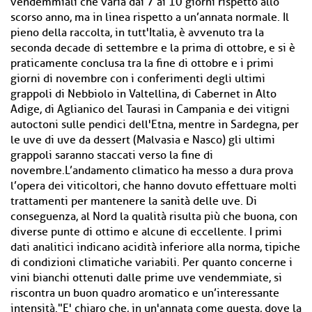
vendemmiali che varia dai 7 ai 10 giorni rispetto allo
scorso anno, ma in linea rispetto a un’annata normale. Il
pieno della raccolta, in tutt'Italia, è avvenuto tra la
seconda decade di settembre e la prima di ottobre, e si è
praticamente conclusa tra la fine di ottobre e i primi
giorni di novembre con i conferimenti degli ultimi
grappoli di Nebbiolo in Valtellina, di Cabernet in Alto
Adige, di Aglianico del Taurasi in Campania e dei vitigni
autoctoni sulle pendici dell'Etna, mentre in Sardegna, per
le uve di uve da dessert (Malvasia e Nasco) gli ultimi
grappoli saranno staccati verso la fine di
novembre.L’andamento climatico ha messo a dura prova
l’opera dei viticoltori, che hanno dovuto effettuare molti
trattamenti per mantenere la sanità delle uve. Di
conseguenza, al Nord la qualità risulta più che buona, con
diverse punte di ottimo e alcune di eccellente. I primi
dati analitici indicano acidità inferiore alla norma, tipiche
di condizioni climatiche variabili. Per quanto concerne i
vini bianchi ottenuti dalle prime uve vendemmiate, si
riscontra un buon quadro aromatico e un’interessante
intensità."E' chiaro che, in un'annata come questa, dove la