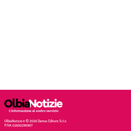
OlbiaNotizie.it © 2026 Damos Editore S.r.l.s
P.IVA 02650290907