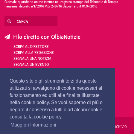
Giornale quotidiano online iscritto nel registro stampa del Tribunale di Tempio
Pausania, decreto n°1/2016 V.G. 248/16 depositato il 01.04.2016
Filo diretto con OlbiaNotizie
SCRIVI AL DIRETTORE
SCRIVI ALLA REDAZIONE
SEGNALA UNA NOTIZIA
SEGNALA UN EVENTO
redazione@olbianotizie.it
Questo sito o gli strumenti terzi da questo
utilizzati si avvalgono di cookie necessari al
funzionamento ed utili alle finalità illustrate
nella cookie policy. Se vuoi saperne di più o
negare il consenso a tutti o ad alcuni cookie,
consulta la cookie policy.
Maggiori Informazioni
REDAZIONE
PUBBLICITÀ
PRIVACY E COOKIES
NOTE LEGALI
ARCHIVIO