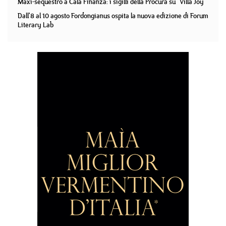
Maxi-sequestro a Cala Finanza: i sigilli della Procura su "Villa Joy"
Dall'8 al 10 agosto Fordongianus ospita la nuova edizione di Forum
Literary Lab