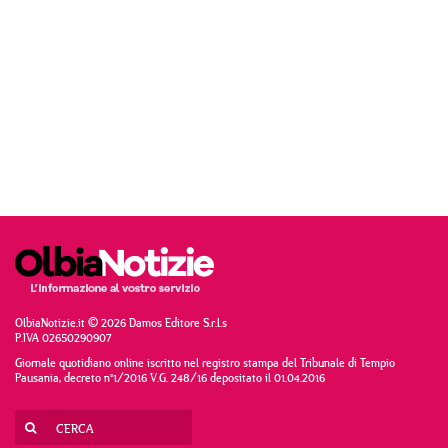
OlbiaNotizie.it © 2026 Damos Editore S.r.l.s
P.IVA 02650290907
Giornale quotidiano online iscritto nel registro stampa del Tribunale di Tempio
Pausania, decreto n°1/2016 V.G. 248/16 depositato il 01.04.2016