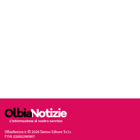
OlbiaNotizie.it © 2026 Damos Editore S.r.l.s
P.IVA 02650290907