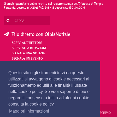
Giornale quotidiano online iscritto nel registro stampa del Tribunale di Tempio
Pausania, decreto n°1/2016 V.G. 248/16 depositato il 01.04.2016
Filo diretto con OlbiaNotizie
SCRIVI AL DIRETTORE
SCRIVI ALLA REDAZIONE
SEGNALA UNA NOTIZIA
SEGNALA UN EVENTO
redazione@olbianotizie.it
Questo sito o gli strumenti terzi da questo
utilizzati si avvalgono di cookie necessari al
funzionamento ed utili alle finalità illustrate
nella cookie policy. Se vuoi saperne di più o
negare il consenso a tutti o ad alcuni cookie,
consulta la cookie policy.
Maggiori Informazioni
REDAZIONE
PUBBLICITÀ
PRIVACY E COOKIES
NOTE LEGALI
ARCHIVIO