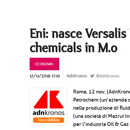
Eni: nasce Versali
chemicals in M.o
ECONOMIA
12/11/2018 17:10
AdnKronos
@Adnkronos
Roma, 12 nov. (AdnKronos
Petrochem (un’azienda d
nella produzione di fluid
(una società di Mazrui In
per l’industria Oil & Ga