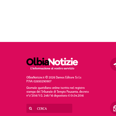
OlbiaNotizie.it © 2026 Damos Editore S.r.l.s
P.IVA 02650290907
Giornale quotidiano online iscritto nel registro
stampa del Tribunale di Tempio Pausania, decreto
n°1/2016 V.G. 248/16 depositato il 01.04.2016